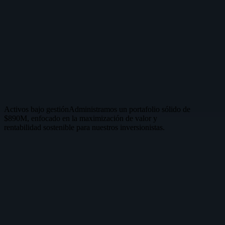
Innovación
Creamos soluciones para el futuro.
Huella Económica
Cifras que respaldan nuestra solidez y compromiso con el desarrollo
económico del país.
Activos bajo gestión
Administramos un portafolio sólido de
$890M, enfocado en la maximización de valor y
rentabilidad sostenible para nuestros inversionistas.
Proyectos en análisis
Mantenemos una visión de futuro con $435M en proyectos bajo riguroso estudio de factibilidad técnica y financiera.