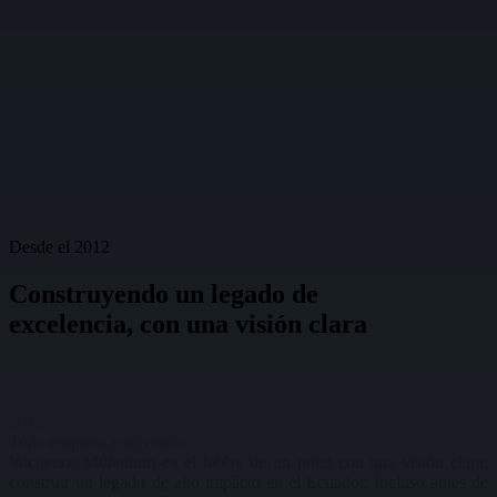
Desde el 2012
Construyendo un legado de
excelencia
,
con una visión clara
2012
Todo empieza con
visión
Iniciamos Millenium en el lobby de un hotel con una visión clara:
construir un legado de alto impacto en el Ecuador, incluso antes de